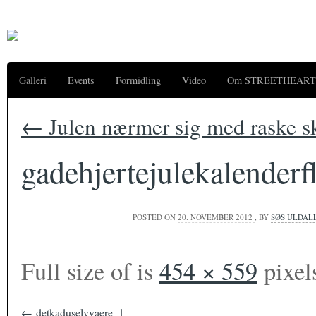
Galleri
Events
Formidling
Video
Om STREETHEART
←
Julen nærmer sig med raske sk
gadehjertejulekalenderf
POSTED ON
20. NOVEMBER 2012
, BY
SØS ULDAL
Full size of is
454 × 559
pixel
detkaduselvvaere_1