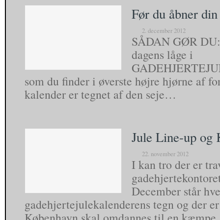
Før du åbner din 
2. december 2012
SÅDAN GØR DU: ♥
dagens låge i
GADEHJERTEJ
som du finder i øverste højre hjørne af fo
kalender er tegnet af den seje…
Jule Line-up og
22. november 2012
I kan tro der er tra
gadehjertekontore
December står hver
gadehjertejulekalenderens tegn og der er
København skal omdannes til en kæmp