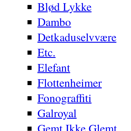
Blød Lykke
Dambo
Detkaduselvvære
Etc.
Elefant
Flottenheimer
Fonograffiti
Galroyal
Gemt Ikke Glemt