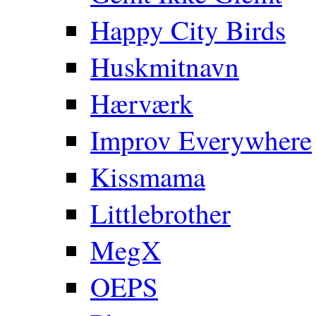
Happy City Birds
Huskmitnavn
Hærværk
Improv Everywhere
Kissmama
Littlebrother
MegX
OEPS