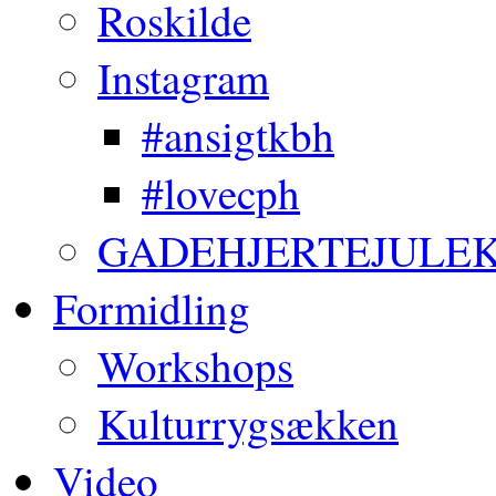
Roskilde
Instagram
#ansigtkbh
#lovecph
GADEHJERTEJULE
Formidling
Workshops
Kulturrygsækken
Video