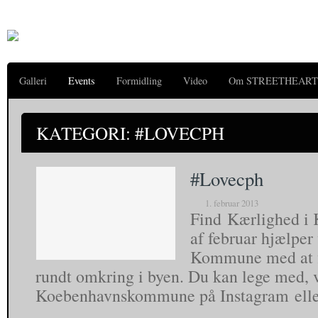
Galleri
Events
Formidling
Video
Om STREETHEART
KATEGORI: #LOVECPH
#Lovecph
1. februar 2013
Find Kærlighed i 
af februar hjælpe
Kommune med at 
rundt omkring i byen. Du kan lege med, v
Koebenhavnskommune på Instagram ell