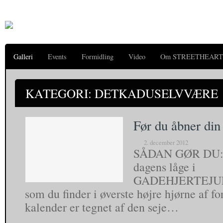
Galleri
Events
Formidling
Video
Om STREETHEART
KATEGORI: DETKADUSELVVÆRE
Før du åbner din 
2. december 2012
SÅDAN GØR DU: ♥
dagens låge i
GADEHJERTEJ
som du finder i øverste højre hjørne af fo
kalender er tegnet af den seje…