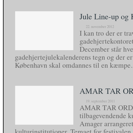
Jule Line-up og
22. november 2012
I kan tro der er tra
gadehjertekontore
December står hver
gadehjertejulekalenderens tegn og der er
København skal omdannes til en kæmp
AMAR TAR OR
19. september 2011
AMAR TAR ORDET 
tilbagevendende ku
Amager arrangeret
kulturinstitutioner. Temaet for festivalen v