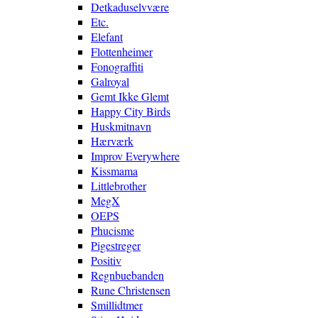
Detkaduselvvære
Etc.
Elefant
Flottenheimer
Fonograffiti
Galroyal
Gemt Ikke Glemt
Happy City Birds
Huskmitnavn
Hærværk
Improv Everywhere
Kissmama
Littlebrother
MegX
OEPS
Phucisme
Pigestreger
Positiv
Regnbuebanden
Rune Christensen
Smillidtmer