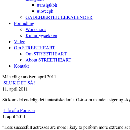
#ansigtkbh
#lovecph
GADEHJERTEJULEKALENDER
Formidling
Workshops
Kulturrygsækken
Video
Om STREETHEART
Om STREETHEART
About STREETHEART
Kontakt
Månedlige arkiver: april 2011
SLUK DET SÅ!
11. april 2011
Så kom det endelig det fantastiske forår. Gør som manden siger og skyn
Life of a Pornstar
1. april 2011
“Less succesfull actresses are more likely to perform more extreme act