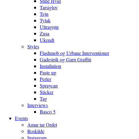
Stine Hvid
Tarsiglov
Tejn
Tylak
Ultragrøn
Zusa
Ukendt
Styles
Flashmob og Urbane Interventioner
Gadestrik og Garn Graffiti
Installation
Paste up
Perler
Spraycan
Sticker
Tag
Interviews
Basco 5
Events
Amar tar Ordet
Roskilde
Instagram