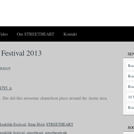
ideo
Om STREETHEART
Kontakt
 Festival 2013
SE
Ros
EKMAN
Ros
Ros
10 
oo. She did this awesome chameleon piece around the Arene area.
Ros
Roskilde Festival
,
Stine Hvid
,
STREETHEART
SO
roskilde festival
,
streetheart
,
streetheartcph