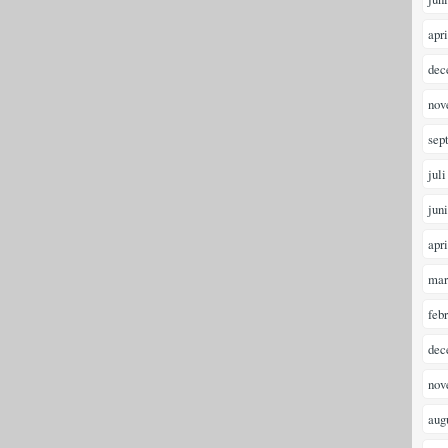
apr
dec
nov
sep
juli
jun
apr
mar
feb
dec
nov
aug