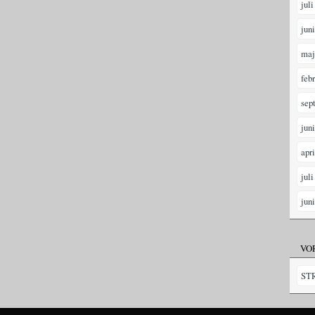
juli
jun
maj
feb
sep
jun
apr
juli
jun
VO
ST