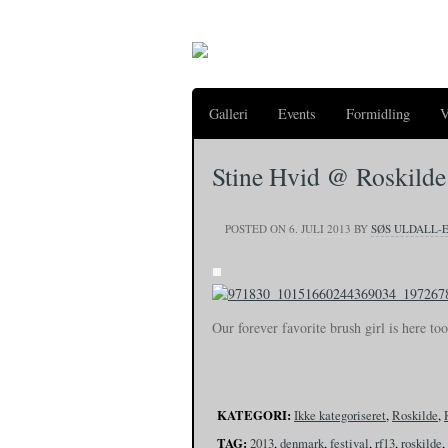
Galleri
Events
Formidling
V
Stine Hvid @ Roskilde
POSTED ON
6. JULI 2013
BY
SØS ULDALL-
Our forever favorite brush girl is here t
KATEGORI:
Ikke kategoriseret
,
Roskilde
,
TAG:
2013
,
denmark
,
festival
,
rf13
,
roskilde
,