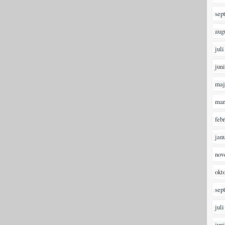
sep
aug
juli
jun
maj
mar
feb
jan
nov
okt
sep
juli
jun