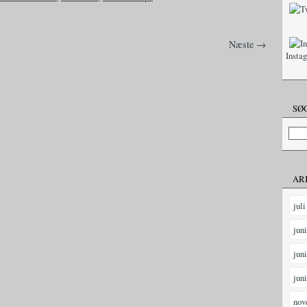
Næste →
Insta
SØG
AR
juli
jun
jun
jun
nov