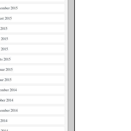
tember 2015
ust 2015
 2015
i 2015
 2015
ts 2015
ruar 2015
uar 2015
ember 2014
ober 2014
tember 2014
 2014
i 2014