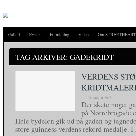
Galleri
Events
Formidling
Video
Om STREETHEART
TAG ARKIVER: GADEKRIDT
VERDENS STØ
KRIDTMALER
31. august 2015
Der skete noget g
på Nørrebrogade e
Hele bydelen gik ud på gaden og tegned
store guinness verdens rekord medalje. 