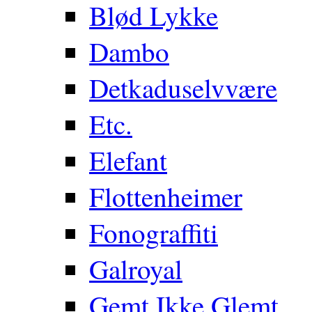
Blød Lykke
Dambo
Detkaduselvvære
Etc.
Elefant
Flottenheimer
Fonograffiti
Galroyal
Gemt Ikke Glemt