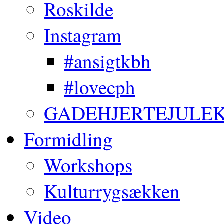
Roskilde
Instagram
#ansigtkbh
#lovecph
GADEHJERTEJULE
Formidling
Workshops
Kulturrygsækken
Video