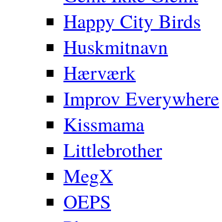
Happy City Birds
Huskmitnavn
Hærværk
Improv Everywhere
Kissmama
Littlebrother
MegX
OEPS