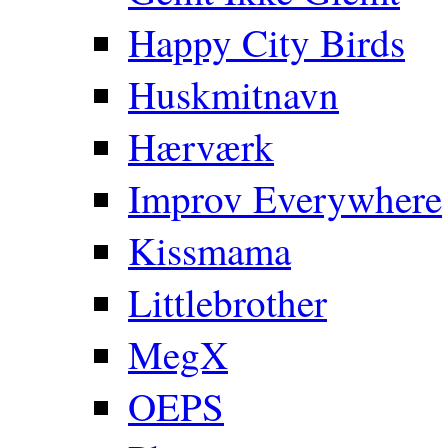
Happy City Birds
Huskmitnavn
Hærværk
Improv Everywhere
Kissmama
Littlebrother
MegX
OEPS