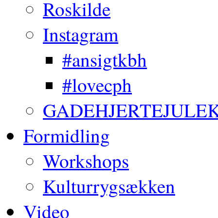
Roskilde
Instagram
#ansigtkbh
#lovecph
GADEHJERTEJULE
Formidling
Workshops
Kulturrygsækken
Video