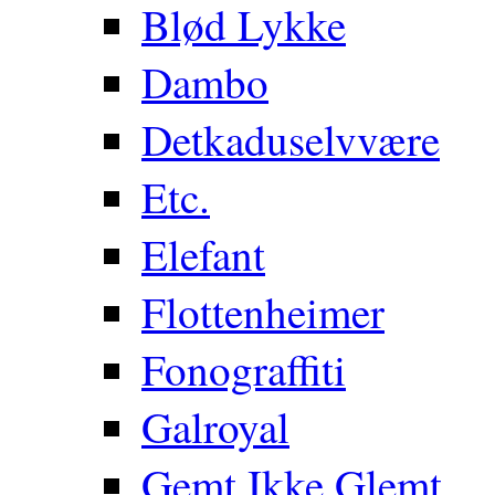
Blød Lykke
Dambo
Detkaduselvvære
Etc.
Elefant
Flottenheimer
Fonograffiti
Galroyal
Gemt Ikke Glemt