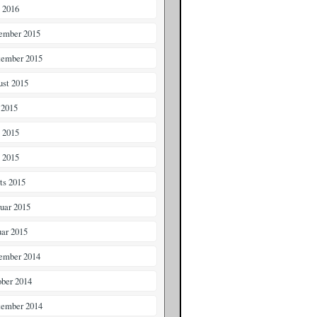
i 2016
ember 2015
tember 2015
ust 2015
 2015
i 2015
 2015
ts 2015
ruar 2015
uar 2015
ember 2014
ober 2014
tember 2014