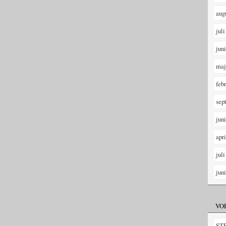
aug
juli
jun
maj
feb
sep
jun
apr
juli
jun
VO
ST