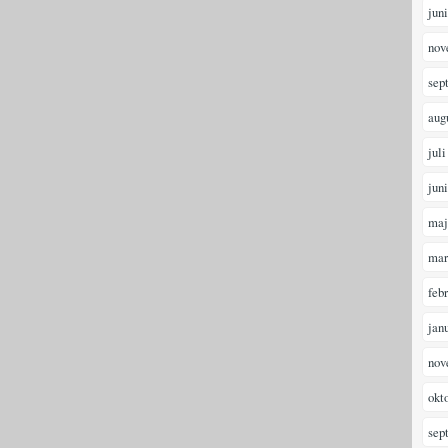
jun
nov
sep
aug
juli
jun
maj
mar
feb
jan
nov
okt
sep