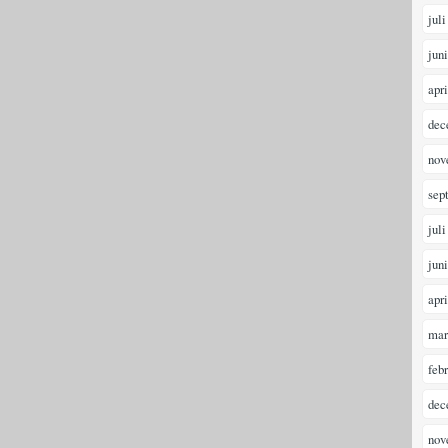
juli
jun
apr
dec
nov
sep
juli
jun
apr
mar
feb
dec
nov