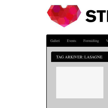
Galleri
Events
Formidling
V
TAG ARKIVER: LASAGNE