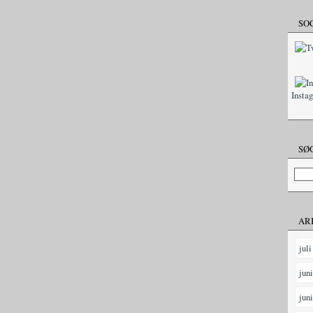
SO
Insta
SØG
AR
juli
jun
jun