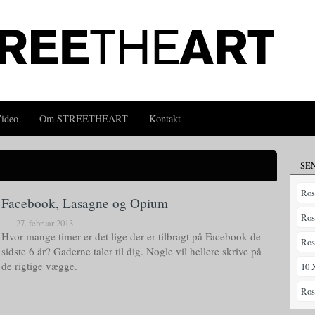
ideo
Om STREETHEART
Kontakt
SE
Ros
Facebook, Lasagne og Opium
Ros
27. februar 2013
Hvor mange timer er det lige der er tilbragt på Facebook de
Ros
sidste 6 år? Gaderne taler til dig. Nogle vil hellere skrive på
de rigtige vægge.
10 
Ros