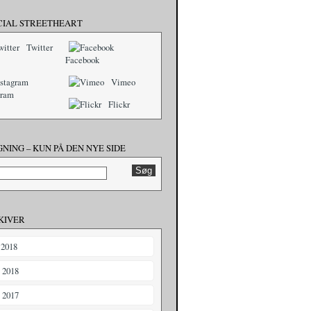
CIAL STREETHEART
Twitter
Facebook
Vimeo
gram
Flickr
NING – KUN PÅ DEN NYE SIDE
KIVER
 2018
i 2018
i 2017