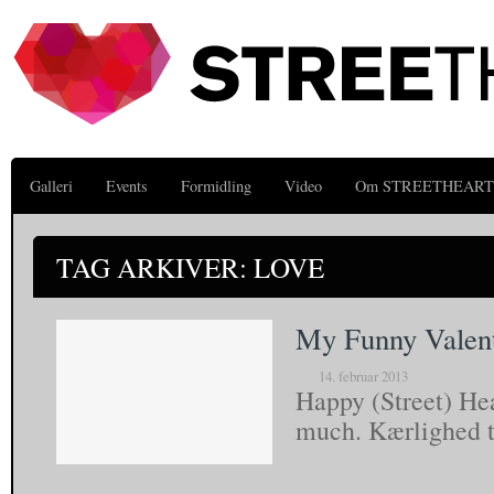
Galleri
Events
Formidling
Video
Om STREETHEART
TAG ARKIVER: LOVE
My Funny Valen
14. februar 2013
Happy (Street) Hea
much. Kærlighed t