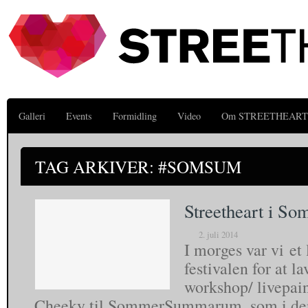
Galleri
Events
Formidling
Video
Om STREETHEART
TAG ARKIVER: #SOMSUM
Streetheart i 
2. juli 2014
I morges var vi et 
festivalen for at l
workshop/ livepai
Cheeky til SommerSummarum, som i den