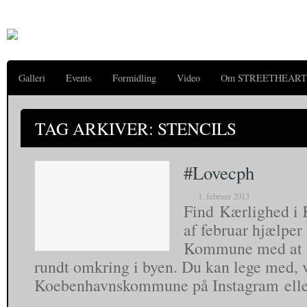
Galleri
Events
Formidling
Video
Om STREETHEART
TAG ARKIVER: STENCILS
#Lovecph
1. februar 2013
Find Kærlighed i 
af februar hjælpe
Kommune med at 
rundt omkring i byen. Du kan lege med, v
Koebenhavnskommune på Instagram ell