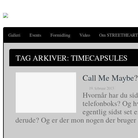
Galleri
Events
Formidling
Video
Om STREETHEART
TAG ARKIVER: TIMECAPSULES
Call Me Maybe?
19. februar 2013
Hvornår har du sid
telefonboks? Og h
egentlig sidst set
derude? Og er der mon nogen der bruge