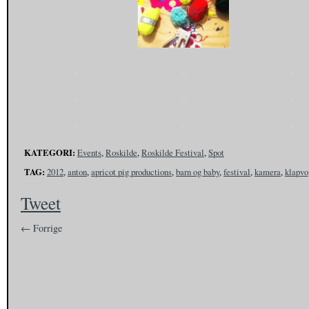
KATEGORI:
Events
,
Roskilde
,
Roskilde Festival
,
Spot
TAG:
2012
,
anton
,
apricot pig productions
,
barn og baby
,
festival
,
kamera
,
klapvo
Tweet
← Forrige