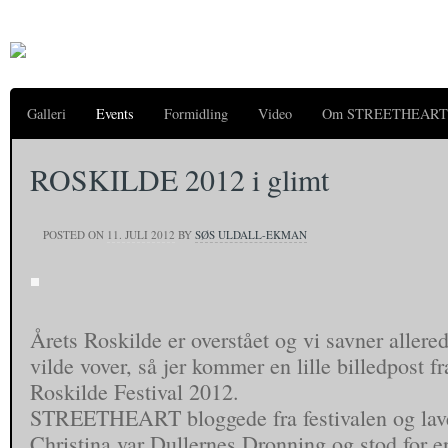
Galleri
Events
Formidling
Video
Om STREETHEART
ROSKILDE 2012 i glimt
POSTED ON
11. JULI 2012
BY
SØS ULDALL-EKMAN
Årets Roskilde er overstået og vi savner allerede
vilde vover, så jer kommer en lille billedpost f
Roskilde Festival 2012.
STREETHEART bloggede fra festivalen og lav
Christina var Dullernes Dronning og stod for 