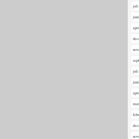
juli
jun
apr
dec
nov
sep
juli
jun
apr
mar
feb
dec
nov