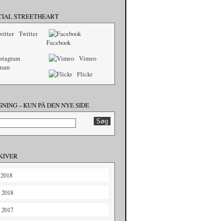
CIAL STREETHEART
Twitter
Facebook
Vimeo
gram
Flickr
NING – KUN PÅ DEN NYE SIDE
KIVER
 2018
i 2018
i 2017