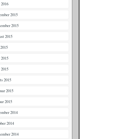
i 2016
ember 2015
tember 2015
ust 2015
 2015
i 2015
 2015
ts 2015
ruar 2015
uar 2015
ember 2014
ober 2014
tember 2014