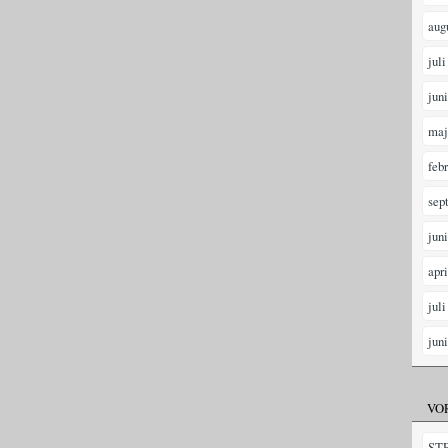
aug
juli
jun
maj
feb
sep
jun
apr
juli
jun
VO
ST