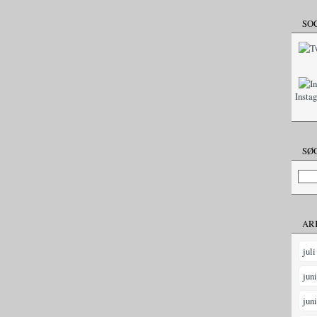
SO
Insta
SØG
AR
juli
jun
jun