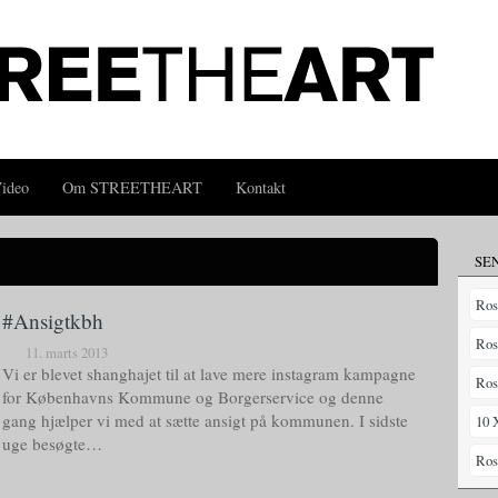
ideo
Om STREETHEART
Kontakt
SE
Ros
#Ansigtkbh
Ros
11. marts 2013
Vi er blevet shanghajet til at lave mere instagram kampagne
Ros
for Københavns Kommune og Borgerservice og denne
gang hjælper vi med at sætte ansigt på kommunen. I sidste
10 
uge besøgte…
Ros