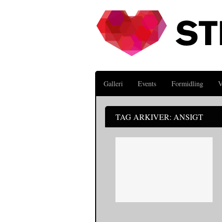
Galleri
Events
Formidling
V
TAG ARKIVER: ANSIGT