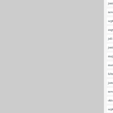
jun
nov
sep
aug
juli
jun
maj
mar
feb
jan
nov
okt
sep