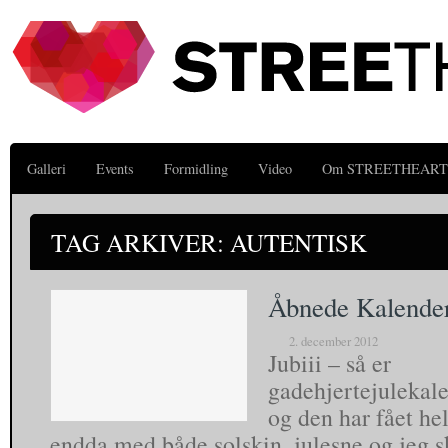
Galleri
Events
Formidling
Video
Om STREETHEART
TAG ARKIVER: AUTENTISK
Åbnede Kalender
2. december 2012
Jubiii – så er
gadehjertejulekal
og den har fået hel
endda med både solskin, julesne og jeg sk