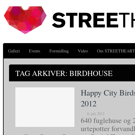
Galleri
Events
Formidling
Video
Om STREETHEART
TAG ARKIVER: BIRDHOUSE
Happy City Bird
2012
8. juli 2012
640 fuglehuse og
urtepotter forvand