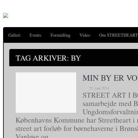
Galleri
Events
Formidling
Video
Om STREETHEART
TAG ARKIVER: BY
MIN BY ER VO
25. juni 2014
STREET ART I 
samarbejde med B
Ungdomsforvaltnin
Københavns Kommune har Streetheart i 
street art forløb for børnehaverne i Brøns
Vanløse og…