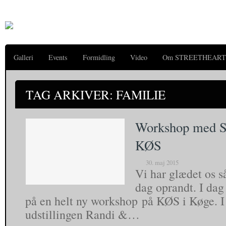
Galleri
Events
Formidling
Video
Om STREETHEART
TAG ARKIVER: FAMILIE
Workshop med St
KØS
30. maj 2015
Vi har glædet os s
dag oprandt. I dag
på en helt ny workshop på KØS i Køge. I
udstillingen Randi &…