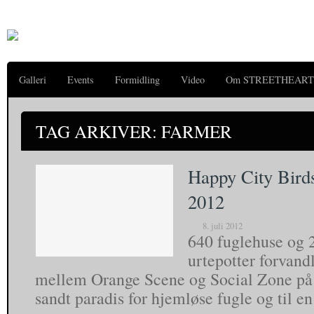
Galleri
Events
Formidling
Video
Om STREETHEART
TAG ARKIVER: FARMER
Happy City Bird
2012
8. juli 2012
640 fuglehuse og
urtepotter forvand
mellem Orange Scene og Social Zone på R
sandt paradis for hjemløse fugle og til e