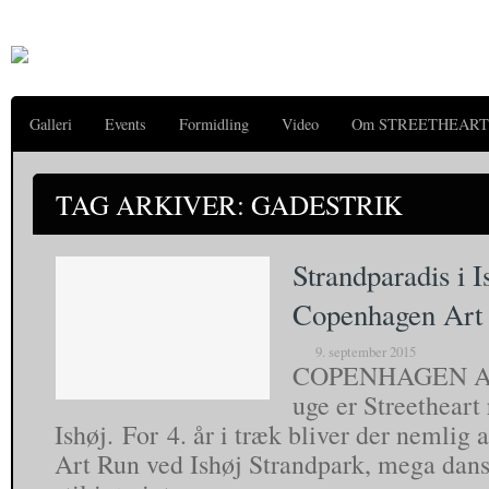
Galleri
Events
Formidling
Video
Om STREETHEART
TAG ARKIVER: GADESTRIK
Strandparadis i 
Copenhagen Art
9. september 2015
COPENHAGEN AR
uge er Streetheart 
Ishøj. For 4. år i træk bliver der nemlig
Art Run ved Ishøj Strandpark, mega dans