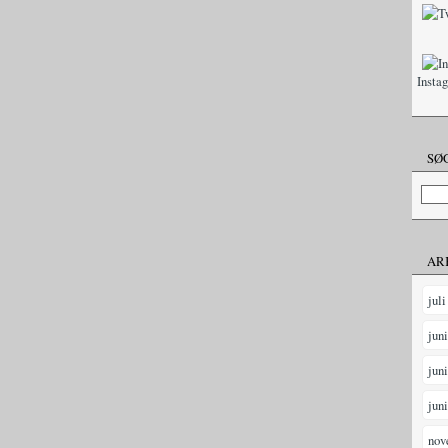
Insta
SØG
AR
juli
jun
jun
jun
nov