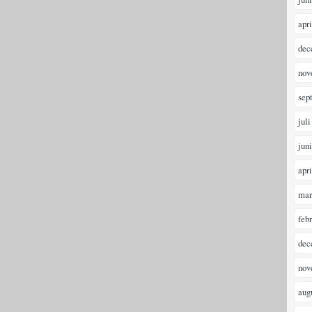
apr
dec
nov
sep
juli
jun
apr
mar
feb
dec
nov
aug