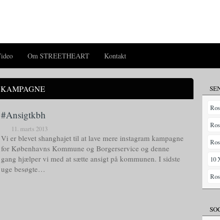
ideo
Om STREETHEART
Kontakt
M KAMPAGNE
SE
Ros
#Ansigtkbh
Ros
11. marts 2013
Vi er blevet shanghajet til at lave mere instagram kampagne
Ros
for Københavns Kommune og Borgerservice og denne
gang hjælper vi med at sætte ansigt på kommunen. I sidste
10 
uge besøgte…
Ros
SO