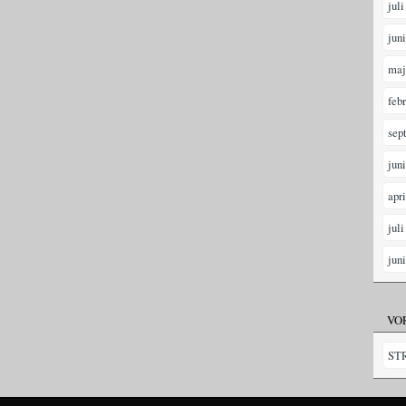
juli
jun
maj
feb
sep
jun
apr
juli
jun
VO
ST