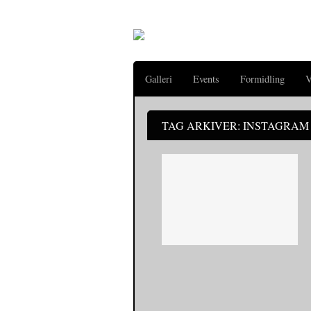
Galleri
Events
Formidling
V
TAG ARKIVER: INSTAGRA