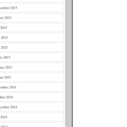
tember 2015
ust 2015
 2015
i 2015
 2015
ts 2015
ruar 2015
uar 2015
ember 2014
ober 2014
tember 2014
 2014
i 2014