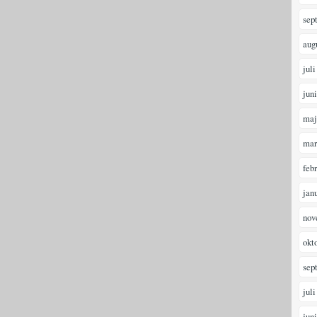
sep
aug
juli
jun
maj
mar
feb
jan
nov
okt
sep
juli
jun