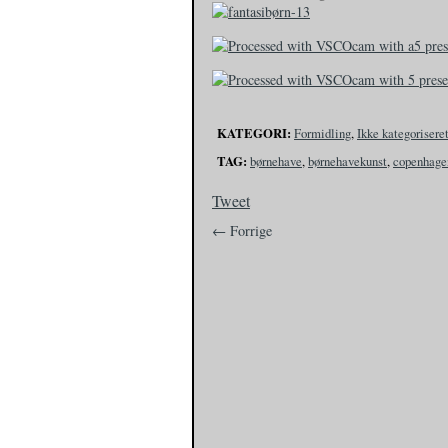
KATEGORI:
Formidling
,
Ikke kategorisere
TAG:
børnehave
,
børnehavekunst
,
copenhage
Tweet
← Forrige