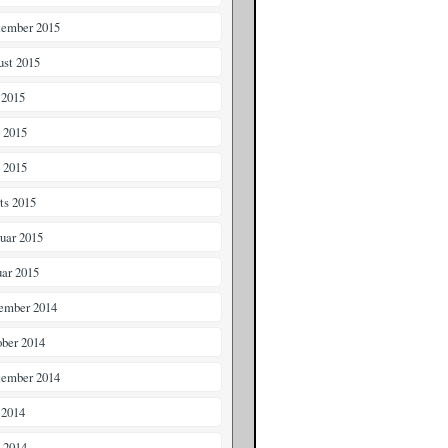
tember 2015
ust 2015
 2015
i 2015
 kunst
,
streetheart
,
streetheartcph
,
undervisning
,
workshops
 2015
ts 2015
ruar 2015
uar 2015
ember 2014
ober 2014
tember 2014
 2014
i 2014