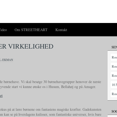
ideo
Om STREETHEART
Kontakt
ER VIRKELIGHED
SE
Ros
LL-EKMAN
Ros
Ros
ur de børnehave. Vi skal besøge 30 børnehavegrupper henover de næste
10 
flyvende start vi kunne ønske os i Husum, Bellahøj og på Amager.
Ros
fokus på at lære børnene om fantasiens magiske kræfter. Gadekunsten
SO
n kan se på hverdagens kulisser, som fantastiske universer, hvis bare