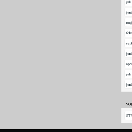
juli
jun
maj
feb
sep
jun
apr
juli
jun
VO
ST