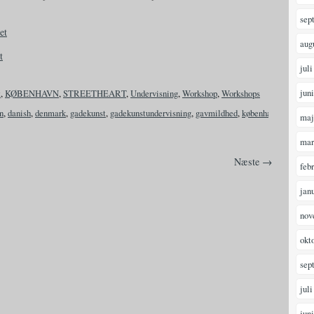
sep
aug
juli
jun
t
,
KØBENHAVN
,
STREETHEART
,
Undervisning
,
Workshop
,
Workshops
n
,
danish
,
denmark
,
gadekunst
,
gadekunstundervisning
,
gavmildhed
,
københavn
,
paraply.
maj
mar
Næste →
feb
jan
nov
okt
sep
juli
jun