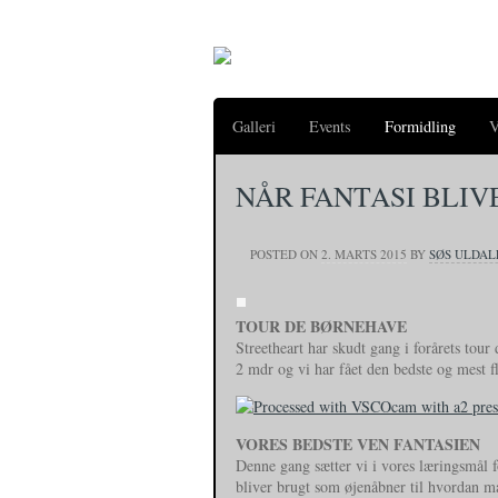
Galleri
Events
Formidling
V
NÅR FANTASI BLIV
POSTED ON
2. MARTS 2015
BY
SØS ULDA
TOUR DE BØRNEHAVE
Streetheart har skudt gang i forårets to
2 mdr og vi har fået den bedste og mest 
VORES BEDSTE VEN FANTASIEN
Denne gang sætter vi i vores læringsmål 
bliver brugt som øjenåbner til hvordan ma