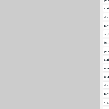
apr
dec
nov
sep
juli
jun
apr
mar
feb
dec
nov
aug