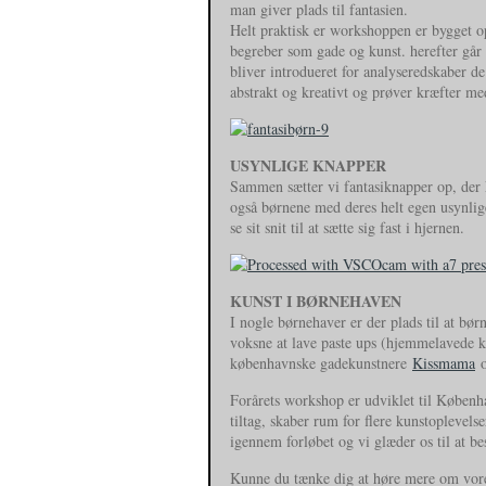
man giver plads til fantasien.
Helt praktisk er workshoppen er bygget o
begreber som gade og kunst. herefter går 
bliver introdueret for analyseredskaber de
abstrakt og kreativt og prøver kræfter me
USYNLIGE KNAPPER
Sammen sætter vi fantasiknapper op, der k
også børnene med deres helt egen usynlige
se sit snit til at sætte sig fast i hjernen.
KUNST I BØRNEHAVEN
I nogle børnehaver er der plads til at bø
voksne at lave paste ups (hjemmelavede ku
københavnske gadekunstnere
Kissmama
o
Forårets workshop er udviklet til Køben
tiltag, skaber rum for flere kunstoplevel
igennem forløbet og vi glæder os til at b
Kunne du tænke dig at høre mere om vore