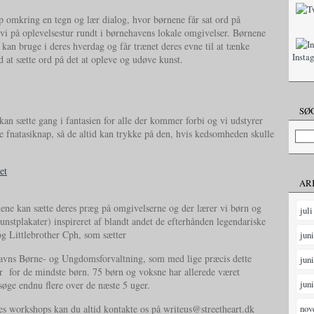
p omkring en tegn og lær dialog, hvor børnene får sat ord på
vi på oplevelsestur rundt i børnehavens lokale omgivelser. Børnene
 kan bruge i deres hverdag og får trænet deres evne til at tænke
Insta
d at sætte ord på det at opleve og udøve kunst.
SØG
an sætte gang i fantasien for alle der kommer forbi og vi udstyrer
 fnatasiknap, så de altid kan trykke på den, hvis kedsomheden skulle
AR
rnene kan sætte deres præg på omgivelserne og der lærer vi børn og
juli
nstplakater) inspireret af blandt andet de efterhånden legendariske
g Littlebrother Cph, som sætter
jun
havns Børne- og Ungdomsforvaltning, som med lige præcis dette
jun
ser for de mindste børn. 75 børn og voksne har allerede været
jun
esøge endnu flere over de næste 5 uger.
s workshops kan du altid kontakte os på writeus@streetheart.dk
nov