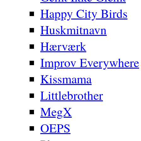
Happy City Birds
Huskmitnavn
Hærværk
Improv Everywhere
Kissmama
Littlebrother
MegX
OEPS