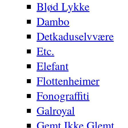
Blød Lykke
Dambo
Detkaduselvvære
Etc.
Elefant
Flottenheimer
Fonograffiti
Galroyal
Gemt Ikke Glemt