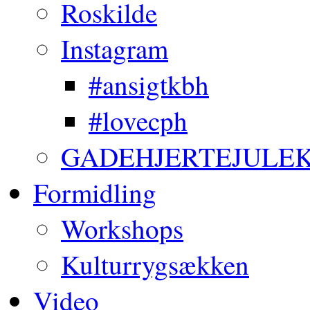
Roskilde
Instagram
#ansigtkbh
#lovecph
GADEHJERTEJULE
Formidling
Workshops
Kulturrygsækken
Video