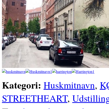
Kategori:
Huskmitnavn
,
K
STREETHEART
,
Udstillin