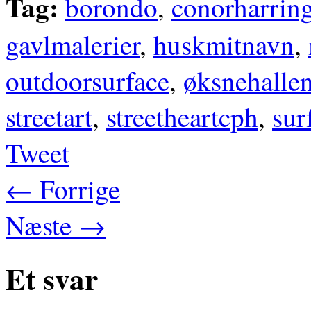
Tag:
borondo
,
conorharrin
gavlmalerier
,
huskmitnavn
,
outdoorsurface
,
øksnehalle
streetart
,
streetheartcph
,
sur
Tweet
← Forrige
Næste →
Et svar