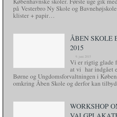
Københavnske skoler. Første uge gik me
på Vesterbro Ny Skole og Bavnehøjskolen
klister + papir…
ÅBEN SKOLE 
2015
9. juni 2015
Vi er rigtig glade 
at vi har indgået 
Børne og Ungdomsforvaltningen i Køb
omkring Åben Skole og derfor kan tilb
WORKSHOP O
VALGPLAKAT