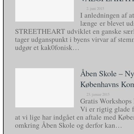
2. juni 2015
I anledningen af a
længe er blevet ud
STREETHEART udviklet en ganske særl
tager udganspunkt i byens virvar af stem
udgør et kak0fonisk…
Åben Skole – Ny
Københavns Ko
23. januar 2015
Gratis Workshops
Vi er rigtig glade 
at vi lige har indgået en aftale med K
omkring Åben Skole og derfor kan…